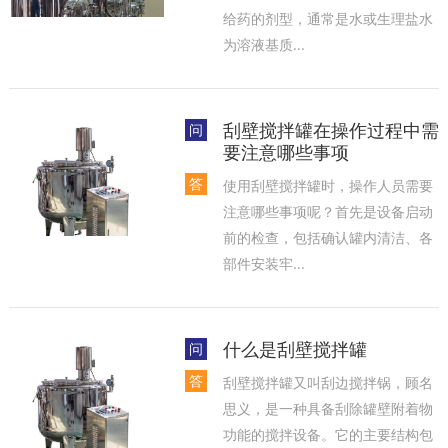
给药的剂型，通常是水或生理盐水
为溶液基质...
刮壁搅拌罐在操作过程中需
问
要注意哪些事项
答
使用刮壁搅拌罐时，操作人员需要
注意哪些事项呢？首先是设备启动
前的检查，包括确认罐内清洁、各
部件安装牢...
什么是刮壁搅拌罐
问
答
刮壁搅拌罐又叫刮边搅拌锅，顾名
思义，是一种具备刮除罐壁附着物
功能的搅拌设备。它的主要结构包