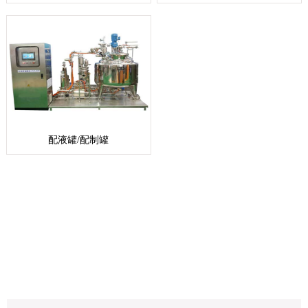
配液罐/配制罐