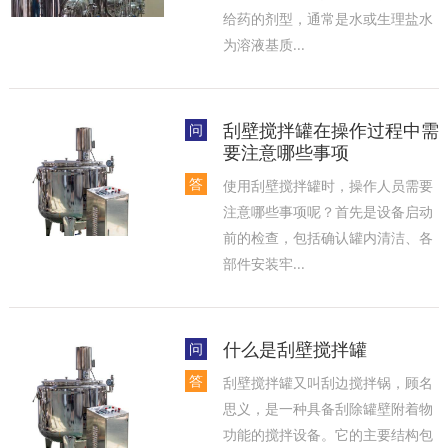
给药的剂型，通常是水或生理盐水
为溶液基质...
刮壁搅拌罐在操作过程中需
问
要注意哪些事项
答
使用刮壁搅拌罐时，操作人员需要
注意哪些事项呢？首先是设备启动
前的检查，包括确认罐内清洁、各
部件安装牢...
什么是刮壁搅拌罐
问
答
刮壁搅拌罐又叫刮边搅拌锅，顾名
思义，是一种具备刮除罐壁附着物
功能的搅拌设备。它的主要结构包